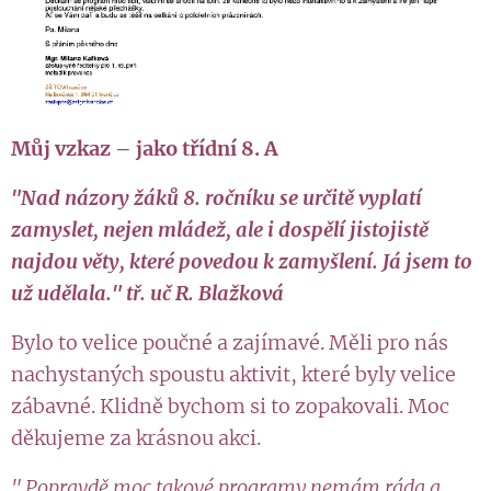
Můj vzkaz – jako třídní 8. A
"Nad názory žáků 8. ročníku se určitě vyplatí
zamyslet, nejen mládež, ale i dospělí jistojistě
najdou věty, které povedou k zamyšlení. Já jsem to
už udělala." tř. uč R. Blažková
Bylo to velice poučné a zajímavé. Měli pro nás
nachystaných spoustu aktivit, které byly velice
zábavné. Klidně bychom si to zopakovali. Moc
děkujeme za krásnou akci.
" Popravdě moc takové programy nemám ráda a