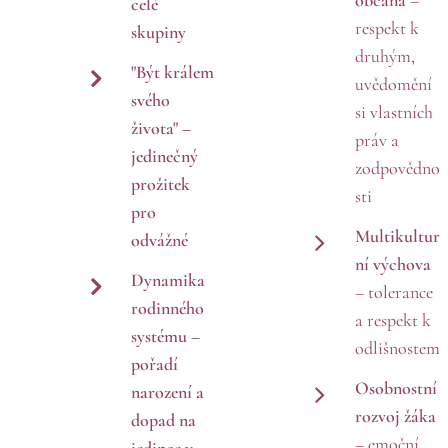
celé
respekt k
skupiny
druhým,
"Být králem
uvědomění
svého
si vlastních
života"
–
práv a
jedinečný
zodpovědno
prožitek
sti
pro
Multikultur
odvážné
ní výchova
Dynamika
– tolerance
rodinného
a respekt k
systému
–
odlišnostem
pořadí
Osobnostní
narození a
rozvoj žáka
dopad na
– emoční
jedince v