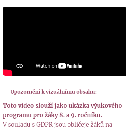
📹 Upozornění k vizuálnímu obsahu:
Toto video slouží jako ukázka výukového
programu pro žáky 8. a 9. ročníku.
V souladu s GDPR jsou obličeje žáků na