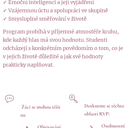
✓ Emoční inteligenci a její vyjádření
✓ Vzájemnou úctu a spolupráci ve skupině
✓ Smysluplné směřování v životě
Program probíhá v příjemné atmosféře kruhu,
kde každý hlas má svou hodnotu. Studenti
odcházejí s konkrétním povědomím o tom, co je
v jejich životě důležité a jak své hodnoty
prakticky naplňovat.
Dotkneme se těchto
Žáci se mohou těšit
oblastí RVP:
na:
Osobnostní
Objevování