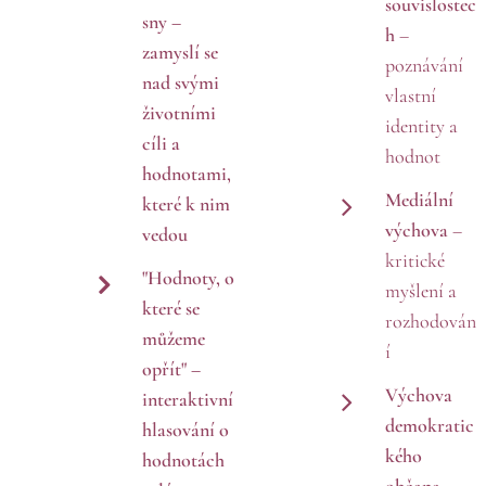
souvislostec
sny
–
h
–
zamyslí se
poznávání
nad svými
vlastní
životními
identity a
cíli a
hodnot
hodnotami,
Mediální
které k nim
výchova
–
vedou
kritické
"Hodnoty, o
myšlení a
které se
rozhodován
můžeme
í
opřít"
–
Výchova
interaktivní
demokratic
hlasování o
kého
hodnotách
občana
–