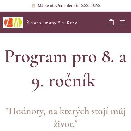
Máme otevřeno denně 10:00 - 18:00
Životní mapy
®
v Brně
Program pro 8. a
9. ročník
"Hodnoty, na kterých stojí můj
život."