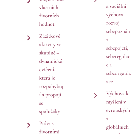
a sociální
vlastních
výchova
–
životních
rozvoj
hodnot
sebepoznání
Zážitkové
a
aktivity ve
sebepojetí,
skupině
–
seberegulac
dynamická
e a
cvičení,
sebeorganiz
která je
ace
rozpohybuj
Výchova k
í a propojí
myšlení v
se
evropských
spolužáky
a
Práci s
globálních
životními