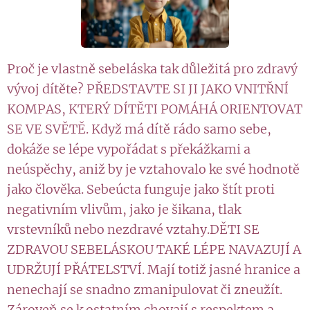
Proč je vlastně sebeláska tak důležitá pro zdravý
vývoj dítěte? PŘEDSTAVTE SI JI JAKO VNITŘNÍ
KOMPAS, KTERÝ DÍTĚTI POMÁHÁ ORIENTOVAT
SE VE SVĚTĚ. Když má dítě rádo samo sebe,
dokáže se lépe vypořádat s překážkami a
neúspěchy, aniž by je vztahovalo ke své hodnotě
jako člověka. Sebeúcta funguje jako štít proti
negativním vlivům, jako je šikana, tlak
vrstevníků nebo nezdravé vztahy.DĚTI SE
ZDRAVOU SEBELÁSKOU TAKÉ LÉPE NAVAZUJÍ A
UDRŽUJÍ PŘÁTELSTVÍ. Mají totiž jasné hranice a
nenechají se snadno zmanipulovat či zneužít.
Zároveň se k ostatním chovají s respektem a