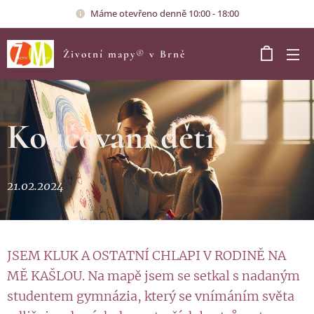
Máme otevřeno denně 10:00 - 18:00
Životní mapy
®
v Brně
Koučování dětí
21.02.2024
JSEM KLUK A OSTATNÍ CHLAPI V RODINĚ NA
MĚ KAŠLOU. Na mapě jsem se setkal s nadaným
studentem gymnázia, který se vnímáním světa