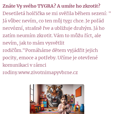
Znáte Vy svého TYGRA? A umíte ho zkrotit?
Desetiletá holčička se mi svěřila během sezení: "
Já vůbec nevím, co ten můj tygr chce. Je pořád
nervózní, strašně řve a ubližuje druhým. Já ho
zatím neumím zkrotit. Vám to můžu říct, ale
nevím, jak to mám vysvětlit
rodičům."Pomáháme dětem vyjádřit jejich
pocity, emoce a potřeby. Učíme je otevřené
komunikaci v rámci
rodiny.www.zivotnimapyvbrne.cz