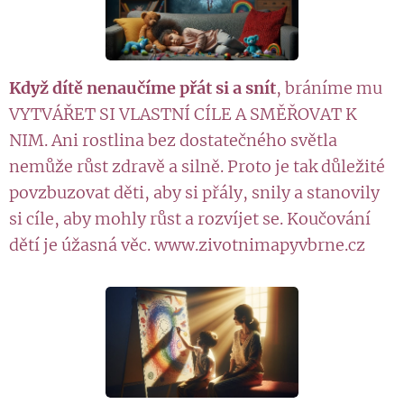
Když dítě nenaučíme přát si a snít
, bráníme mu
VYTVÁŘET SI VLASTNÍ CÍLE A SMĚŘOVAT K
NIM. Ani rostlina bez dostatečného světla
nemůže růst zdravě a silně. Proto je tak důležité
povzbuzovat děti, aby si přály, snily a stanovily
si cíle, aby mohly růst a rozvíjet se. Koučování
dětí je úžasná věc. www.zivotnimapyvbrne.cz