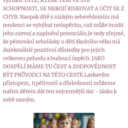
výzvám. DÍTĚ, KTERÉ VĚŘÍ VE SVÉ
SCHOPNOSTI, SE NEBOJÍ RISKOVAT A UČIT SE Z
CHYB. Naopak dítě s nízkým sebevědomím má
tendenci se vyhýbat neúspěchu, což může brzdit
jeho rozvoj a naplnění potenciálu.Je tedy zřejmé,
že pěstování sebelásky u dětí školního věku má
dalekosáhlé pozitivní důsledky pro jejich
celkovou pohodu a budoucí úspěch. JAKO
DOSPĚLÍ MÁME TU ČEST A ZODPOVĚDNOST
BÝT PRŮVODCI NA TÉTO CESTĚ.Laskavým
přístupem, trpělivostí a důsledností můžeme
našim dětem dát ten nejcennější dar - lásku k
sobě samým.