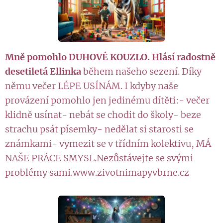
Mně pomohlo DUHOVÉ KOUZLO. Hlásí radostně
desetiletá Ellinka
během našeho sezení. Díky
němu večer LÉPE USÍNÁM. I kdyby naše
provázení pomohlo jen jedinému dítěti:- večer
klidně usínat- nebát se chodit do školy- beze
strachu psát písemky- nedělat si starosti se
známkami- vymezit se v třídním kolektivu, MÁ
NAŠE PRÁCE SMYSL.Nezůstávejte se svými
problémy sami.www.zivotnimapyvbrne.cz