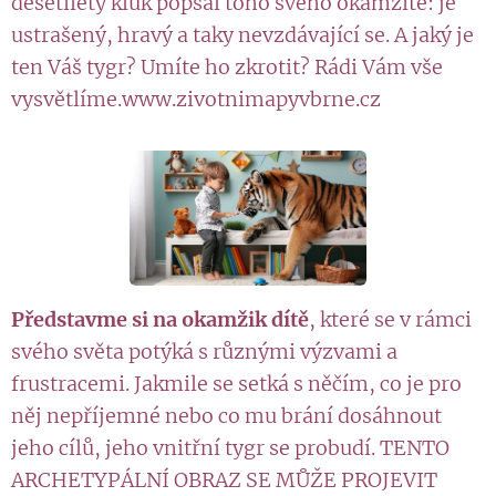
desetiletý kluk popsal toho svého okamžitě: je
ustrašený, hravý a taky nevzdávající se. A jaký je
ten Váš tygr? Umíte ho zkrotit? Rádi Vám vše
vysvětlíme.www.zivotnimapyvbrne.cz
Představme si na okamžik dítě
, které se v rámci
svého světa potýká s různými výzvami a
frustracemi. Jakmile se setká s něčím, co je pro
něj nepříjemné nebo co mu brání dosáhnout
jeho cílů, jeho vnitřní tygr se probudí. TENTO
ARCHETYPÁLNÍ OBRAZ SE MŮŽE PROJEVIT