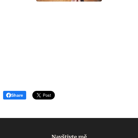
Share
Navštivte mě