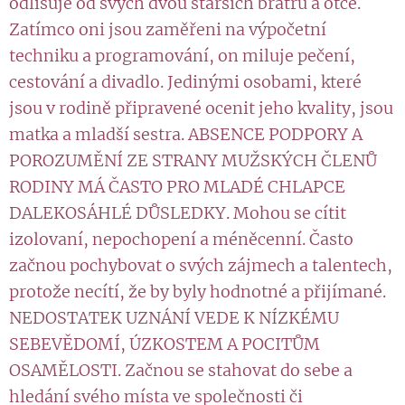
odlišuje od svých dvou starších bratrů a otce.
Zatímco oni jsou zaměřeni na výpočetní
techniku a programování, on miluje pečení,
cestování a divadlo. Jedinými osobami, které
jsou v rodině připravené ocenit jeho kvality, jsou
matka a mladší sestra. ABSENCE PODPORY A
POROZUMĚNÍ ZE STRANY MUŽSKÝCH ČLENŮ
RODINY MÁ ČASTO PRO MLADÉ CHLAPCE
DALEKOSÁHLÉ DŮSLEDKY. Mohou se cítit
izolovaní, nepochopení a méněcenní. Často
začnou pochybovat o svých zájmech a talentech,
protože necítí, že by byly hodnotné a přijímané.
NEDOSTATEK UZNÁNÍ VEDE K NÍZKÉMU
SEBEVĚDOMÍ, ÚZKOSTEM A POCITŮM
OSAMĚLOSTI. Začnou se stahovat do sebe a
hledání svého místa ve společnosti či