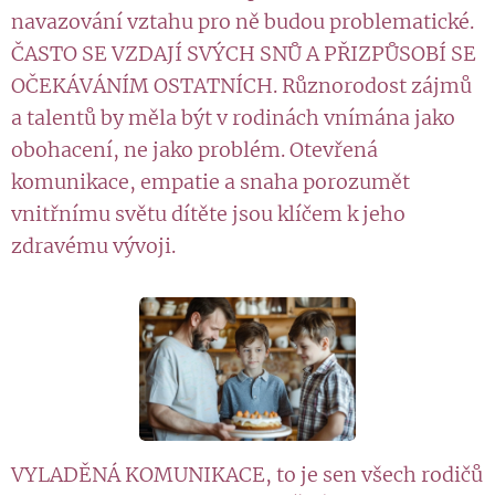
navazování vztahu pro ně budou problematické.
ČASTO SE VZDAJÍ SVÝCH SNŮ A PŘIZPŮSOBÍ SE
OČEKÁVÁNÍM OSTATNÍCH. Různorodost zájmů
a talentů by měla být v rodinách vnímána jako
obohacení, ne jako problém. Otevřená
komunikace, empatie a snaha porozumět
vnitřnímu světu dítěte jsou klíčem k jeho
zdravému vývoji.
VYLADĚNÁ KOMUNIKACE, to je sen všech rodičů